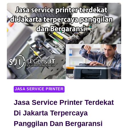
DI
DEPOK
SJI
KOMPUTER
TEKNISI
PROFESSIONAL
DAN
TERPERCAYA
JASA SERVICE PRINTER
Jasa Service Printer Terdekat
Di Jakarta Terpercaya
Panggilan Dan Bergaransi