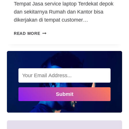
Tempat Jasa service laptop Terdekat depok
dan sekitarnya Rumah dan Kantor bisa
dikerjakan di tempat customer…
JASA
READ MORE
SERVICE
LAPTOP
TERDEKAT
DEPOK
DAN
SEKITARNYA
RUMAH
DAN
KANTOR
Submit