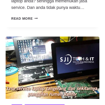
laptop anda? sehingga memerlukan jasa
service. Dan anda tidak punya waktu…
PENYEDIA
READ MORE
JASA
SERVICE
LAPTOP
TERDEKAT
RUMAH
DAN
KANTOR